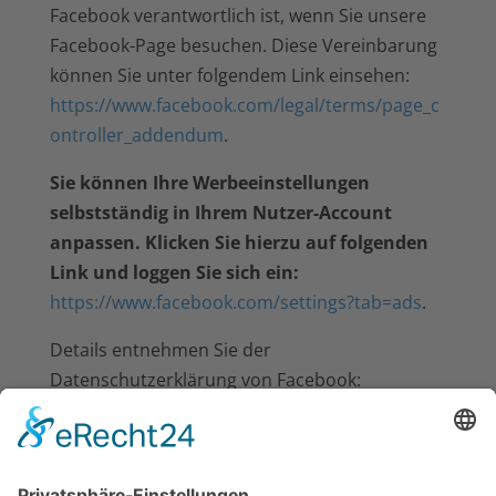
Facebook verantwortlich ist, wenn Sie unsere
Facebook-Page besuchen. Diese Vereinbarung
können Sie unter folgendem Link einsehen:
https://www.facebook.com/legal/terms/page_c
ontroller_addendum
.
Sie können Ihre Werbeeinstellungen
selbstständig in Ihrem Nutzer-Account
anpassen. Klicken Sie hierzu auf folgenden
Link und loggen Sie sich ein:
https://www.facebook.com/settings?tab=ads
.
Details entnehmen Sie der
Datenschutzerklärung von Facebook:
https://www.facebook.com/about/privacy/
.